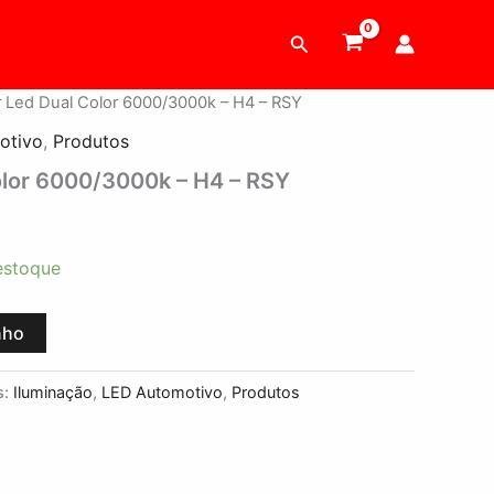
Pesquisar
 Led Dual Color 6000/3000k – H4 – RSY
otivo
,
Produtos
olor 6000/3000k – H4 – RSY
estoque
nho
s:
Iluminação
,
LED Automotivo
,
Produtos