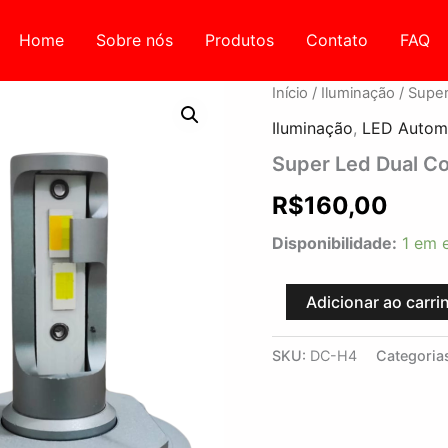
Home
Sobre nós
Produtos
Contato
FAQ
Super
Início
/
Iluminação
/ Super
Led
Iluminação
,
LED Autom
Dual
Color
Super Led Dual C
6000/3000k
-
R$
160,00
H4
-
Disponibilidade:
1 em 
RSY
quantidade
Adicionar ao carri
SKU:
DC-H4
Categoria