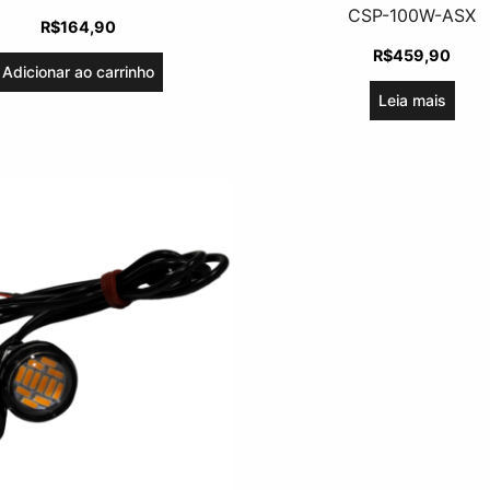
CSP-100W-ASX
R$
164,90
R$
459,90
Adicionar ao carrinho
Leia mais