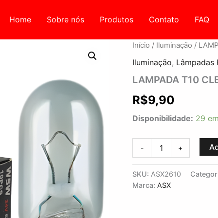
Home
Sobre nós
Produtos
Contato
FAQ
LAMPADA
Início
/
Iluminação
/ LAM
T10
Iluminação
,
Lâmpadas 
CLEAR
ESMAGADA-
LAMPADA T10 C
W5W-
24V-
R$
9,90
ASX
quantidade
Disponibilidade:
29 em
Ad
-
+
SKU:
ASX2610
Categor
Marca:
ASX