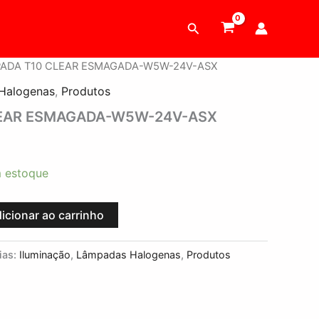
Pesquisar
PADA T10 CLEAR ESMAGADA-W5W-24V-ASX
Halogenas
,
Produtos
LEAR ESMAGADA-W5W-24V-ASX
 estoque
icionar ao carrinho
ias:
Iluminação
,
Lâmpadas Halogenas
,
Produtos