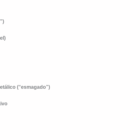
”)
el)
etálico (“esmagado”)
ivo