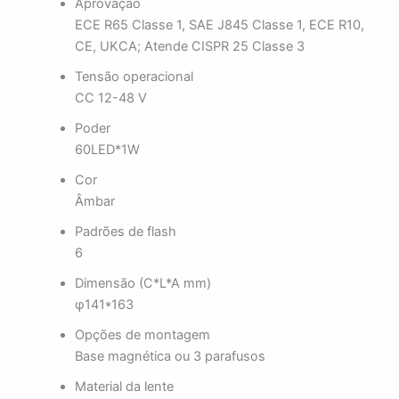
Aprovação
ECE R65 Classe 1, SAE J845 Classe 1, ECE R10,
CE, UKCA; Atende CISPR 25 Classe 3
Tensão operacional
CC 12-48 V
Poder
60LED*1W
Cor
Âmbar
Padrões de flash
6
Dimensão (C*L*A mm)
φ141*163
Opções de montagem
Base magnética ou 3 parafusos
Material da lente