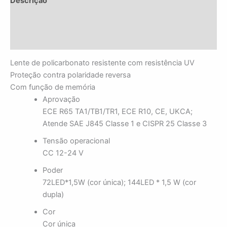
Descrição
Informação adicional
Avaliações (0)
Lente de policarbonato resistente com resistência UV
Proteção contra polaridade reversa
Com função de memória
Aprovação
ECE R65 TA1/TB1/TR1, ECE R10, CE, UKCA;
Atende SAE J845 Classe 1 e CISPR 25 Classe 3
Tensão operacional
CC 12-24 V
Poder
72LED*1,5W (cor única); 144LED * 1,5 W (cor
dupla)
Cor
Cor única