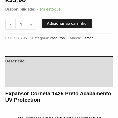
R$
3,90
Disponibilidade:
7 em estoque
Adicionar ao carrinho
-
+
SKU:
SC-795
Categoria:
Produtos
Marca:
Fiamon
Descrição
Informação adicional
Avaliações (0)
Expansor Corneta 1425 Preto Acabamento 
UV Protection