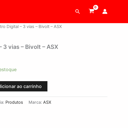
Pesquisar
ro Digital – 3 vias – Bivolt – ASX
– 3 vias – Bivolt – ASX
estoque
icionar ao carrinho
ia:
Produtos
Marca:
ASX