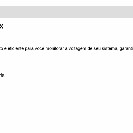
(0)
SX
to e eficiente para você monitorar a voltagem de seu sistema, gara
ria