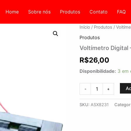
Home
Sobre nós
Produtos
Contato
FAQ
Voltímetro
Início
/
Produtos
/ Voltímet
Digital
Produtos
-
3
Voltímetro Digital 
vias
-
R$
26,00
Bivolt
-
Disponibilidade:
3 em 
ASX
quantidade
Ad
-
+
SKU:
ASX8231
Categor