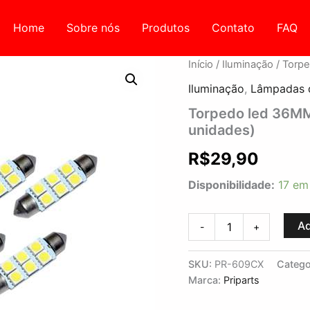
Home
Sobre nós
Produtos
Contato
FAQ
Torpedo
Início
/
Iluminação
/ Torp
led
Iluminação
,
Lâmpadas 
36MM
6
Torpedo led 36MM
smd
unidades)
3528
branco
R$
29,90
12V
(10
Disponibilidade:
17 em
unidades)
quantidade
Ad
-
+
SKU:
PR-609CX
Catego
Marca:
Priparts