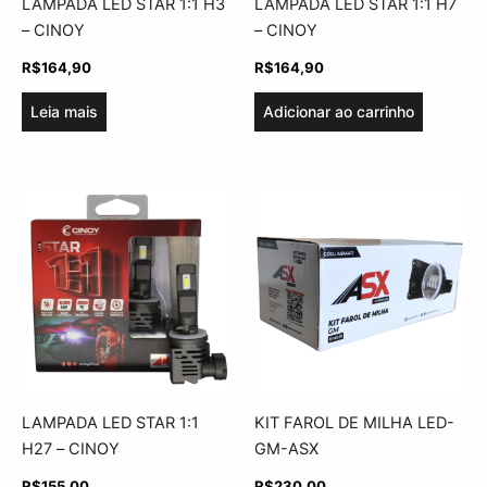
LAMPADA LED STAR 1:1 H3
LAMPADA LED STAR 1:1 H7
– CINOY
– CINOY
R$
164,90
R$
164,90
Leia mais
Adicionar ao carrinho
LAMPADA LED STAR 1:1
KIT FAROL DE MILHA LED-
H27 – CINOY
GM-ASX
R$
155,00
R$
230,00