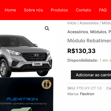
Home
Sobre nós
Produtos
Contato
FAQ
Módulo
Início
/
Acessórios
/ Módu
Rebatimento
Acessórios
,
Módulos
,
P
e
Tilt-
Módulo Rebatimen
Down
quantidade
R$
130,33
Disponibilidade:
1 em 
Adicionar ao carri
SKU:
FTD HY-CT 1.0
Ca
Marca:
Flexitron