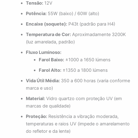
Tensão:
12V
Potência:
55W (baixo) / 60W (alto)
Encaixe (soquete):
P43t (padrão para H4)
Temperatura de Cor:
Aproximadamente 3200K
(luz amarelada, padrão)
Fluxo Luminoso:
Farol Baixo:
±1000 a 1650 lúmens
Farol Alto:
±1350 a 1800 lúmens
Vida Útil Média:
350 a 600 horas (varia conforme
marca e uso)
Material:
Vidro quartzo com proteção UV (em
marcas de qualidade)
Proteção:
Resistência a vibração moderada,
temperaturas e raios UV (impede o amarelamento
do refletor e da lente)