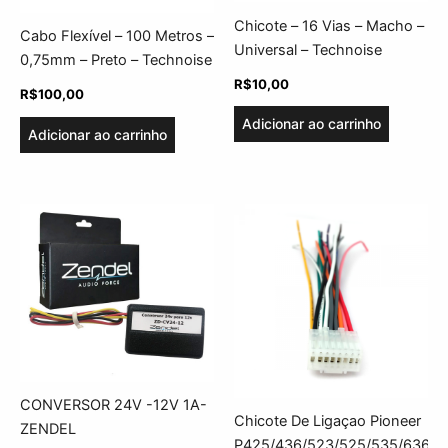
Chicote – 16 Vias – Macho –
Cabo Flexível – 100 Metros –
Universal – Technoise
0,75mm – Preto – Technoise
R$
10,00
R$
100,00
Adicionar ao carrinho
Adicionar ao carrinho
CONVERSOR 24V -12V 1A-
Chicote De Ligaçao Pioneer
ZENDEL
P425/436/523/525/535/636