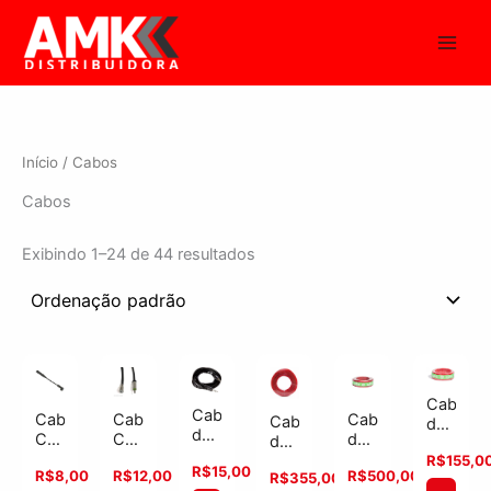
Ir
para
o
conteúdo
Início
/ Cabos
Cabos
Exibindo 1–24 de 44 resultados
Cabo
Cabo
Cabo
Cabo
Cabo
Cabo
de
de
CB80
CB90
de
de
Bateria
Audio
–
–
Bateria
Bateria
R$
155,0
–
R$
15,00
P2
R$
8,00
R$
12,00
R$
500,00
R$
355,00
Technoise
Technoise
–
–
50