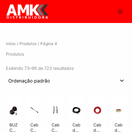
Ir
para
o
conteúdo
Início
/
Produtos
/ Página 4
Produtos
Exibindo 73–96 de 723 resultados
BUZINA
Cabo
Cabo
Cabo
Cabo
Cabo
CORTEJAR
CB80
CB90
de
de
de