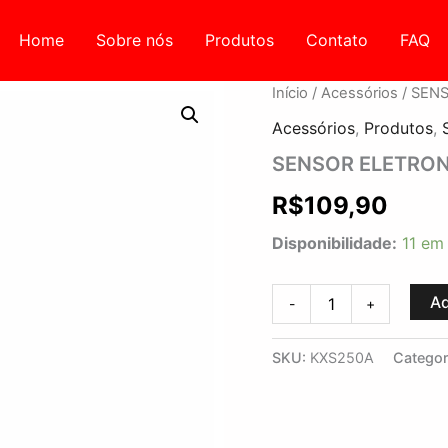
Home
Sobre nós
Produtos
Contato
FAQ
SENSOR
Início
/
Acessórios
/ SEN
ELETRONICO
Acessórios
,
Produtos
,
PRETO
FOSCO
SENSOR ELETRON
MINI
KX3
R$
109,90
quantidade
Disponibilidade:
11 em
Ad
-
+
SKU:
KXS250A
Categor