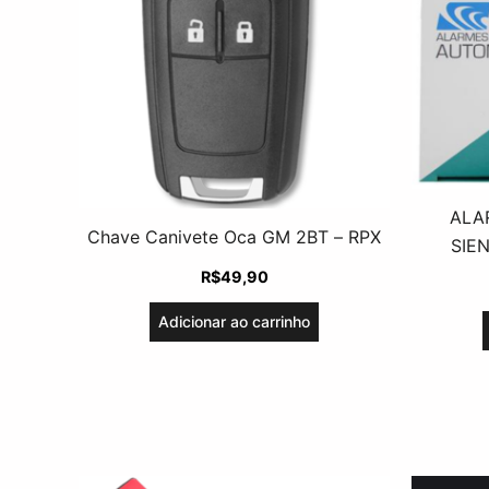
ALAR
Chave Canivete Oca GM 2BT – RPX
SIE
R$
49,90
Adicionar ao carrinho