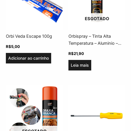
ESGOTADO
Orbi Veda Escape 100g
Orbispray – Tinta Alta
Temperatura – Aluminio –
R$
5,00
340ml/220g – Orbi
R$
21,90
Adicionar ao carrinho
Leia mais