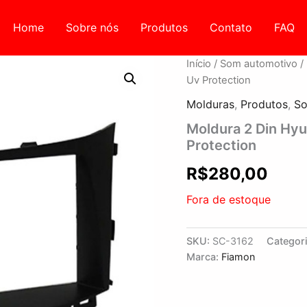
Home
Sobre nós
Produtos
Contato
FAQ
Início
/
Som automotivo
/
Uv Protection
Molduras
,
Produtos
,
So
Moldura 2 Din Hyu
Protection
R$
280,00
Fora de estoque
SKU:
SC-3162
Categor
Marca:
Fiamon