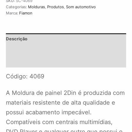
SKU:
SC-4069
Categorias:
Molduras
,
Produtos
,
Som automotivo
Marca:
Fiamon
Descrição
Informação adicional
Avaliações (0)
Código: 4069
A Moldura de painel 2Din é produzida com
materiais resistente de alta qualidade e
possui acabamento impecável.
Compatíveis com centrais multimídias,
DVD Player e qualquer outro que possui o