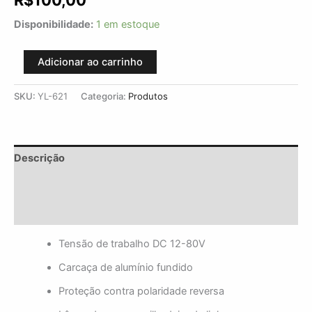
R$
100,00
Disponibilidade:
1 em estoque
Adicionar ao carrinho
SKU:
YL-621
Categoria:
Produtos
Descrição
Informação adicional
Avaliações (0)
Tensão de trabalho DC 12-80V
Carcaça de alumínio fundido
Proteção contra polaridade reversa