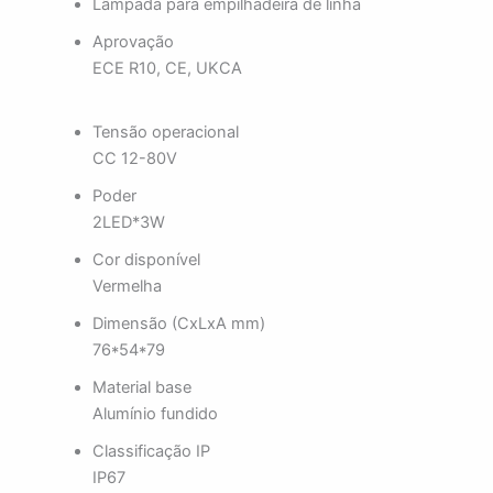
Lâmpada para empilhadeira de linha
Aprovação
ECE R10, CE, UKCA
Tensão operacional
CC 12-80V
Poder
2LED*3W
Cor disponível
Vermelha
Dimensão (CxLxA mm)
76*54*79
Material base
Alumínio fundido
Classificação IP
IP67