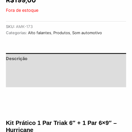
R$
199,00
Fora de estoque
SKU:
AMK-173
Categorias:
Alto falantes
,
Produtos
,
Som automotivo
Descrição
Informação adicional
Avaliações (0)
Kit Prático 1 Par Triak 6″ + 1 Par 6×9″ – 
Hurricane