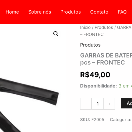
Home
Sobre nós
Produtos
Contato
FAQ
GARRAS
Início
/
Produtos
/ GARRA
DE
– FRONTEC
BATERIA
150
Produtos
Ah
GARRAS DE BATER
COM
pcs – FRONTEC
PONTAS
DE
R$
49,00
LATAO
-
Disponibilidade:
3 em 
2
pcs
-
Ad
FRONTEC
-
+
quantidade
SKU:
F2005
Categoria