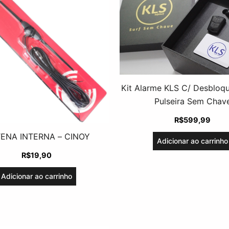
Kit Alarme KLS C/ Desblo
Pulseira Sem Chav
R$
599,99
ENA INTERNA – CINOY
Adicionar ao carrinho
R$
19,90
Adicionar ao carrinho