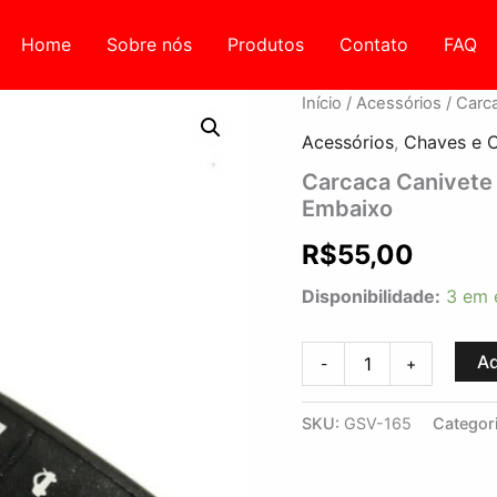
Home
Sobre nós
Produtos
Contato
FAQ
Carcaca
Início
/
Acessórios
/ Carc
Canivete
Acessórios
,
Chaves e C
Oca
GM
Carcaca Canivete
Adapt.
Embaixo
GM
3
R$
55,00
BT
P.Malas
Disponibilidade:
3 em 
Embaixo
quantidade
Ad
-
+
SKU:
GSV-165
Categor