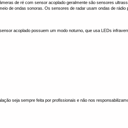
âmeras de ré com sensor acoplado geralmente são sensores ultrassô
eio de ondas sonoras. Os sensores de radar usam ondas de rádio pa
ensor acoplado possuem um modo noturno, que usa LEDs infravermel
alação seja sempre feita por profissionais e não nos responsabiliza