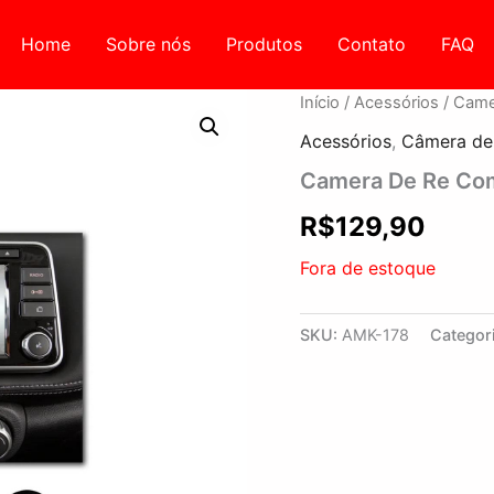
Home
Sobre nós
Produtos
Contato
FAQ
Início
/
Acessórios
/ Came
Acessórios
,
Câmera de
Camera De Re Co
R$
129,90
Fora de estoque
SKU:
AMK-178
Categor