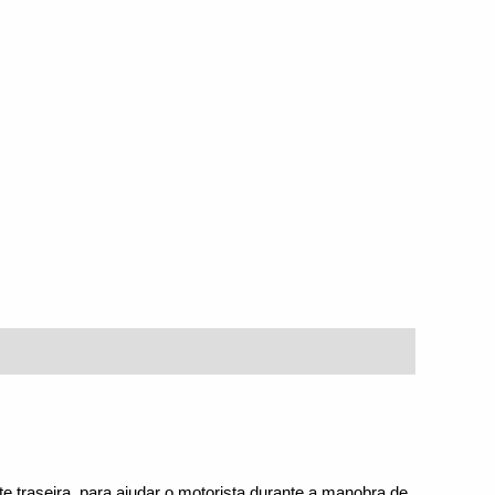
 traseira, para ajudar o motorista durante a manobra de 