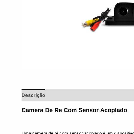
Descrição
Informação adicional
Avaliações 
Camera De Re Com Sensor Acoplado
Uma câmera de ré com sensor acoplado é um dispositivo el