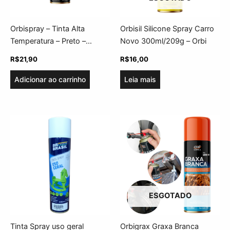
Orbispray – Tinta Alta
Orbisil Silicone Spray Carro
Temperatura – Preto –
Novo 300ml/209g – Orbi
340ml/220g – Orbi
R$
21,90
R$
16,00
Adicionar ao carrinho
Leia mais
ESGOTADO
Tinta Spray uso geral
Orbigrax Graxa Branca