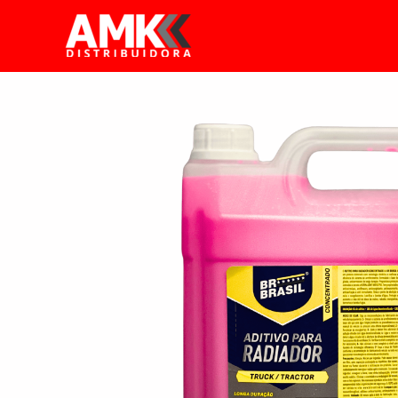
Ir
para
o
conteúdo