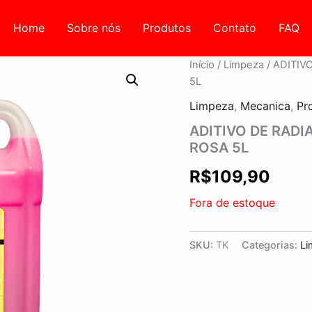
Home
Sobre nós
Produtos
Contato
FAQ
Início
/
Limpeza
/ ADITI
5L
Limpeza
,
Mecanica
,
Pr
ADITIVO DE RAD
ROSA 5L
R$
109,90
Fora de estoque
SKU:
TK
Categorias:
Li