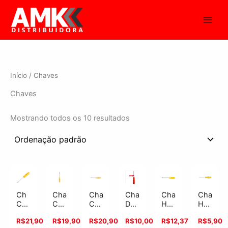
Ir
para
o
conteúdo
Início
/ Chaves
Chaves
Mostrando todos os 10 resultados
Ch
Chave
Chave
Chave
Chave
Chave
Canhao
Canhão
Canhao
Hexalobular
Hexalobu
De
10MM
06
Tipo
Reta
T10
Fenda
R$
21,90
R$
19,90
R$
20,90
R$
12,37
R$
5,90
R$
10,00
Crv
mm
Soquete
T40
Reta
5/16X6″