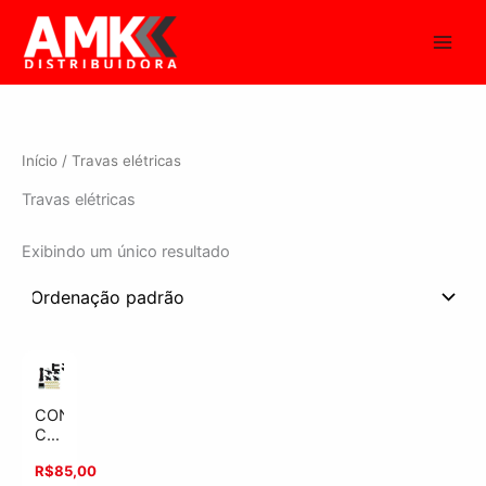
Ir
para
o
conteúdo
Início
/ Travas elétricas
Travas elétricas
Exibindo um único resultado
ESGOTADO
CONJUNTO
CONTROLADOR
PARA
R$
85,00
TRAVAMENTO